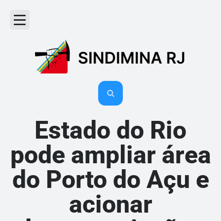
Acordos e Convenções
Ficha de associação
Estado do Rio
pode ampliar área
do Porto do Açu e
acionar