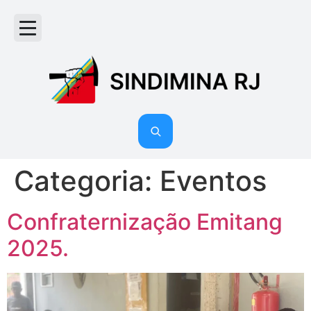
Acordos e Convenções
Ficha de associação
Categoria:
Eventos
Confraternização Emitang
2025.