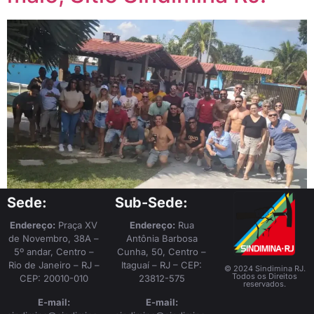
Sede:
Sub-Sede:
Endereço:
Praça XV
Endereço:
Rua
de Novembro, 38A –
Antônia Barbosa
5º andar, Centro –
Cunha, 50, Centro –
Rio de Janeiro – RJ –
Itaguaí – RJ – CEP:
© 2024 Sindimina RJ.
Todos os Direitos
CEP: 20010-010
23812-575
reservados.
E-mail:
E-mail: